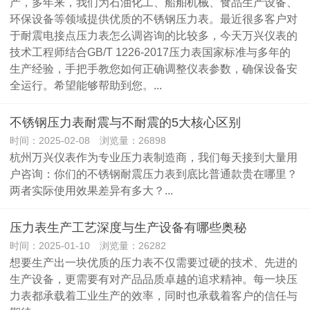
产，多年来，我们为石油化工、船舶机械、食品生产设备、
环保设备等领域提供优质的不锈钢压力表。最近很多客户对
于耐震电接点压力表怎么调咨询的比较多，今天万兴仪表的
技术工程师结合GB/T 1226-2017压力表国家标准与多年的
生产经验，手把手教您如何正确调整仪表参数，确保设备安
全运行。希望能够帮助到您。...
不锈钢压力表耐震与不耐震的5大核心区别
时间：2025-02-08 浏览量：26898
杭州万兴仪表作为专业压力表制造商，我们每天接到大量用
户咨询：你们的不锈钢耐震压力表到底比普通款贵在哪里？
两者实际使用效果差异有多大？...
压力表生产工艺深度与生产设备有哪些奥秘
时间：2025-01-10 浏览量：26282
想要生产出一块优质的压力表不仅需要过硬的技术、先进的
生产设备，更需要有对产品品质卓越的追求精神。每一块压
力表都承载着工业生产的效率，同时也承载着客户的信任与