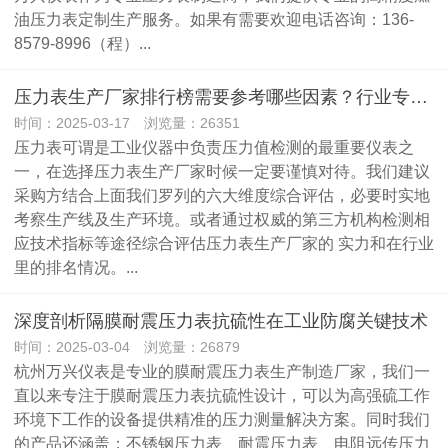
油压力表定制生产服务。如果有需要欢迎电话咨询：136-
8579-8996（程）...
压力表生产厂家排行榜需要参考哪些因素？行业专家深度解析
时间：2025-03-17 浏览量：26351
压力表可谓是工业仪器中负责压力值检测的最重要仪表之
一，在选择压力表生产厂家时候一定要谨慎对待。我们建议
采购方结合上面我们罗列的六大维度综合评估，必要时实地
考察生产线及生产环境。或者通过权威的第三方机构检测相
应技术指标等途径综合评估压力表生产厂家的 实力和在行业
里的排名情况。...
深度剖析隔膜耐震压力表抗硫性在工业防腐关键技术
时间：2025-03-04 浏览量：26879
杭州万兴仪表是专业的膜耐震压力表生产制造厂家，我们一
直以来专注于膜耐震压力表抗硫性设计，可以为高强硫工作
环境下工作的设备提供精准的压力测量解决方案。同时我们
的产品还涵盖：不锈钢压力表、耐震压力表、电阻远传压力