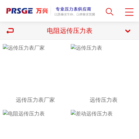
电阻远传压力表
远传压力表厂家
远传压力表