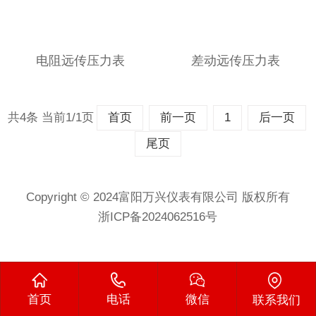
电阻远传压力表
差动远传压力表
共4条 当前1/1页
首页
前一页
1
后一页
尾页
Copyright © 2024富阳万兴仪表有限公司 版权所有
浙ICP备2024062516号
首页
电话
微信
联系我们