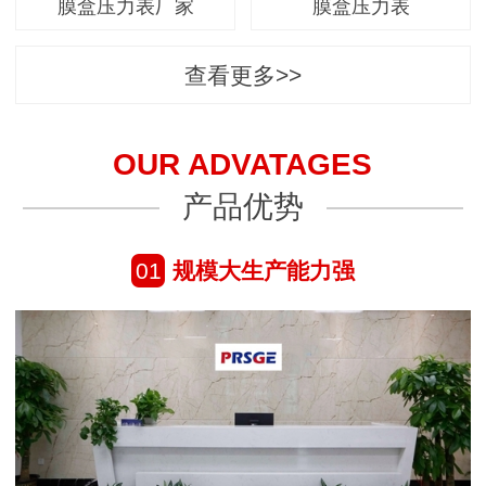
膜盒压力表厂家
膜盒压力表
查看更多>>
OUR ADVATAGES
产品优势
01
规模大生产能力强