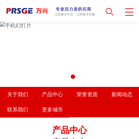
关于我们
产品中心
荣誉资质
新闻动态
联系我们
更多城市
产品中心