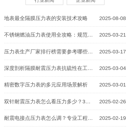
行业新闻
企业新闻
地表最全隔膜压力表的安装技术攻略
2025-08-08
不锈钢燃油压力表使用全攻略：规范操作与长效维护指南
2025-03-21
压力表生产厂家排行榜需要参考哪些因素？行业专家深度解析
2025-03-17
深度剖析隔膜耐震压力表抗硫性在工业防腐关键技术
2025-03-04
精密数字压力表的多元应用场景解析
2025-03-01
双针耐震压力表怎么看压力多少？3分钟掌握专业读数技巧
2025-02-26
耐震电接点压力表怎么调？专业工程师教你5步精准设定
2025-02-19